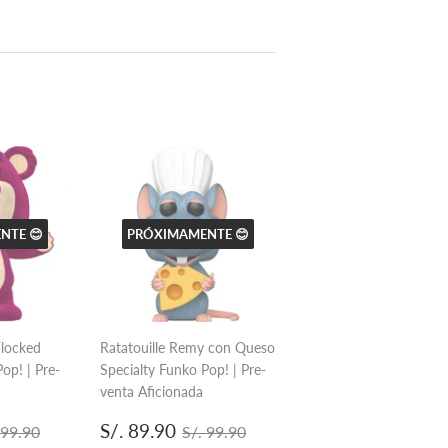
en
Pinterest
NTE 😊
PRÓXIMAMENTE 😊
Flocked
Ratatouille Remy con Queso
op! | Pre-
Specialty Funko Pop! | Pre-
venta Aficionada
.
Precio
S/.
ecio habitual
S/. 99.90
Precio habitual
S/. 99.90
S/. 89.90
 99.90
S/. 99.90