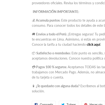
proveedores oficiales. Revisa los términos y cond
INFORMACIÓN IMPORTANTE:
💰
Acumula puntos:
Este producto te ayuda a acum
consumo. Para conocer todos los detalles de este 
🚚
Envíos a todo el Perú:
¡Entregas seguras! Tu ped
te encuentras en Lima. Asimismo, si estás en provinc
Conoce la tarifa a tu ciudad haciendo
click aquí
.
📦
Satisfecho o reembolso:
Este punto es sencillo, 
aceptamos devoluciones. Conoce nuestra política 
💳 Pagos 100 % seguros:
Aceptamos TODAS las tarj
trabajamos con Mercado Pago. Además, no almace
de tu tarjeta o cuenta.
📱 ¿Te quedaste con alguna duda?
Escríbenos al bo
solución.
Compartir
Compartir
Tuitear
Tuitear
Hacer pin