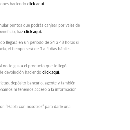
iciones haciendo
click aquí.
ular puntos que podrás canjear por vales de
beneficio, haz
click aquí.
ido llegará en un periodo de 24 a 48 horas si
ia, el tiempo será de 3 a 4 días hábiles.
si no te gusta el producto que te llegó,
de devolución haciendo
click aquí
.
etas, depósito bancario, agente y también
namos ni tenemos acceso a la información
tón
”
Habla con nosotros
”
para darle una
Pinear