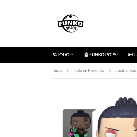
🪐TODO
🤖 FUNKO POPS!
🔑L
›
›
Inicio
Todo en Preventa