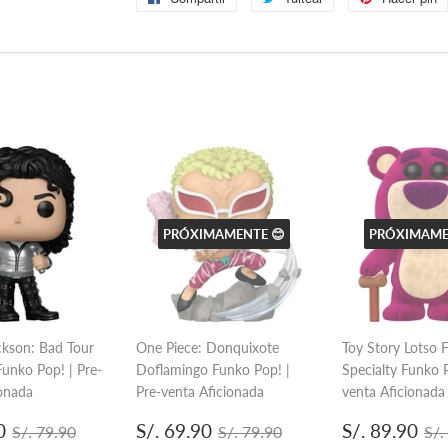
en
en
Facebook
Twitter
PRÓXIMAMENTE 😊
PRÓXIMAME
ckson: Bad Tour
One Piece: Donquixote
Toy Story Lotso 
Funko Pop! | Pre-
Doflamingo Funko Pop! |
Specialty Funko P
ionada
Pre-venta Aficionada
venta Aficionada
S/.
Precio
S/.
Precio
S/
Precio habitual
S/. 79.90
Precio habitual
S/. 79.90
Pr
0
S/. 69.90
S/. 89.90
S/. 79.90
S/. 79.90
S/.