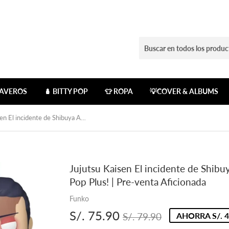
LAVEROS
🪆 BITTY POP
👕 ROPA
💡COVER & ALBUMS
Jujutsu Kaisen El incidente de Shibuya Aoi Todo (Kick) GITD Funko Pop Plus! | Pre-venta Aficionada
Jujutsu Kaisen El incidente de Shibu
Pop Plus! | Pre-venta Aficionada
Funko
S/. 75.90
Precio
S/.
Precio
S/.
S/. 79.90
AHORRA S/. 4