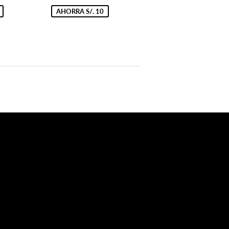
9.90
de
89.90
oferta
AHORRA S/. 10