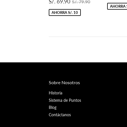
Precio
S/.
de
Precio habitual
S/. 79.90
S/. 69.90
S/. 79.90
de
69.90
oferta
AHORRA S
oferta
AHORRA S/. 10
Sobre Nosotros
Historia
Sistema de Puntos
Blog
Contáctanos