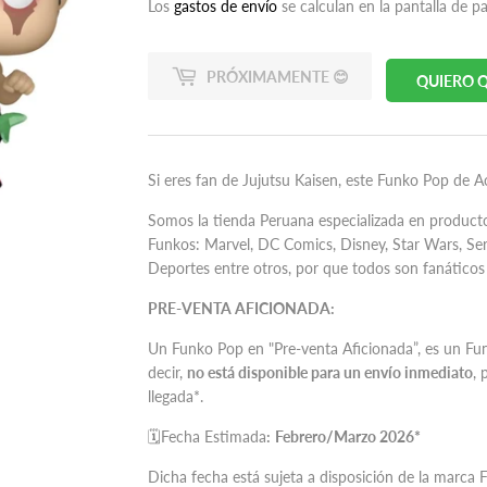
habitual
79.90
de
75.90
Los
gastos de envío
se calculan en la pantalla de p
oferta
PRÓXIMAMENTE 😊
QUIERO Q
Si eres fan de Jujutsu Kaisen, este
Funko Pop de Aoi
Somos la tienda Peruana especializada en product
Funkos: Marvel, DC Comics, Disney, Star Wars, Serie
Deportes entre otros, por que todos son fanáticos 
PRE-VENTA AFICIONADA:
Un Funko Pop en "Pre-venta Aficionada”, es un F
decir,
no está disponible para un envío inmediato
, 
llegada*.
🗓Fecha Estimada
:
Febrero
/Marzo 2026*
Dicha fecha está sujeta a disposición de la marca