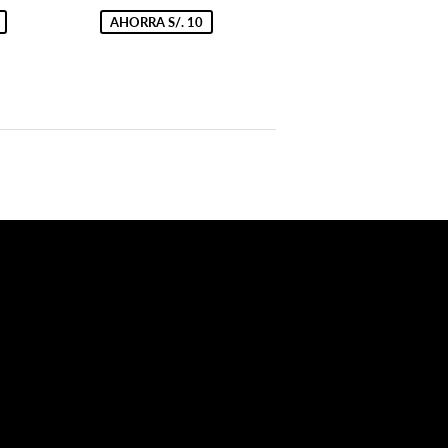
9.90
de
89.90
oferta
AHORRA S/. 10