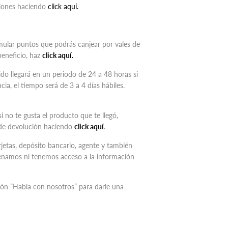
iciones haciendo
click aquí.
ular puntos que podrás canjear por vales de
beneficio, haz
click aquí.
ido llegará en un periodo de 24 a 48 horas si
ia, el tiempo será de 3 a 4 días hábiles.
si no te gusta el producto que te llegó,
de devolución haciendo
click aquí
.
etas, depósito bancario, agente y también
namos ni tenemos acceso a la información
tón
”
Habla con nosotros
”
para darle una
Pinear