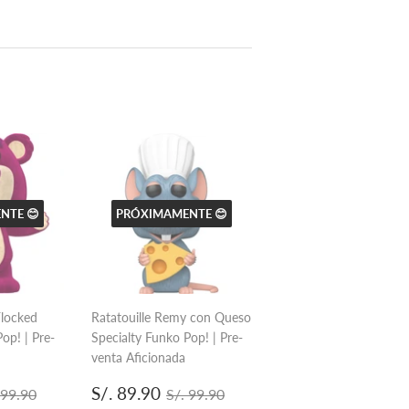
en
Pinterest
NTE 😊
PRÓXIMAMENTE 😊
Flocked
Ratatouille Remy con Queso
op! | Pre-
Specialty Funko Pop! | Pre-
venta Aficionada
.
Precio
S/.
ecio habitual
S/. 99.90
Precio habitual
S/. 99.90
S/. 89.90
 99.90
S/. 99.90