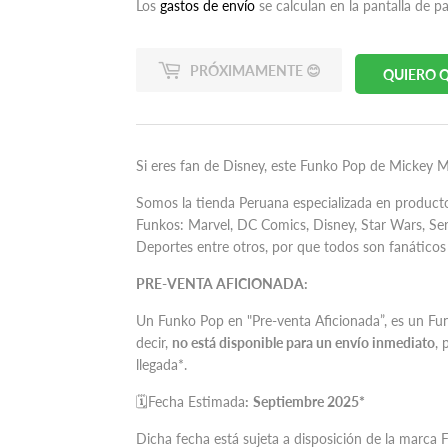
habitual
74.90
de
69.90
Los
gastos de envío
se calculan en la pantalla de p
oferta
PRÓXIMAMENTE 😊
QUIERO Q
Si eres fan de Disney, este
Funko Pop de Mickey Mou
Somos la tienda Peruana especializada en product
Funkos: Marvel, DC Comics, Disney, Star Wars, Serie
Deportes entre otros, por que todos son fanáticos 
PRE-VENTA AFICIONADA:
Un Funko Pop en "Pre-venta Aficionada”, es un F
decir,
no está disponible para un envío inmediato
, 
llegada*.
🗓Fecha Estimada
:
Septiembre 2025*
Dicha fecha está sujeta a disposición de la marca