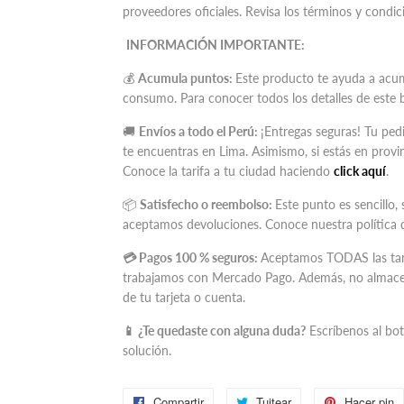
proveedores oficiales. Revisa los términos y cond
INFORMACIÓN IMPORTANTE:
💰
Acumula puntos:
Este producto te ayuda a acum
consumo. Para conocer todos los detalles de este 
🚚
Envíos a todo el Perú:
¡Entregas seguras! Tu ped
te encuentras en Lima. Asimismo, si estás en provinc
Conoce la tarifa a tu ciudad haciendo
click aquí
.
📦
Satisfecho o reembolso:
Este punto es sencillo, 
aceptamos devoluciones. Conoce nuestra política 
💳 Pagos 100 % seguros:
Aceptamos TODAS las tarj
trabajamos con Mercado Pago. Además, no almace
de tu tarjeta o cuenta.
📱 ¿Te quedaste con alguna duda?
Escríbenos al bo
solución.
Compartir
Compartir
Tuitear
Tuitear
Hacer pin