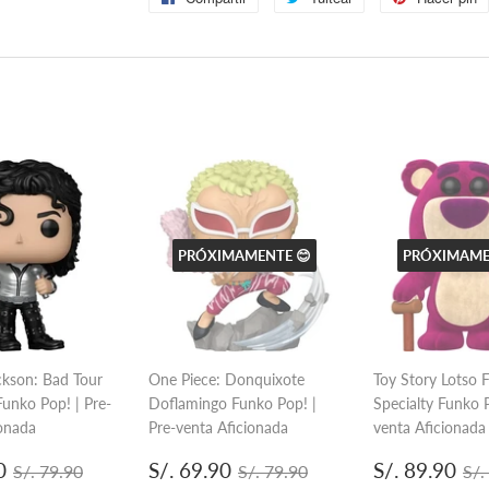
en
en
Facebook
Twitter
PRÓXIMAMENTE 😊
PRÓXIMAME
ckson: Bad Tour
One Piece: Donquixote
Toy Story Lotso 
Funko Pop! | Pre-
Doflamingo Funko Pop! |
Specialty Funko P
ionada
Pre-venta Aficionada
venta Aficionada
S/.
Precio
S/.
Precio
S/
Precio habitual
S/. 79.90
Precio habitual
S/. 79.90
Pr
0
S/. 69.90
S/. 89.90
S/. 79.90
S/. 79.90
S/.