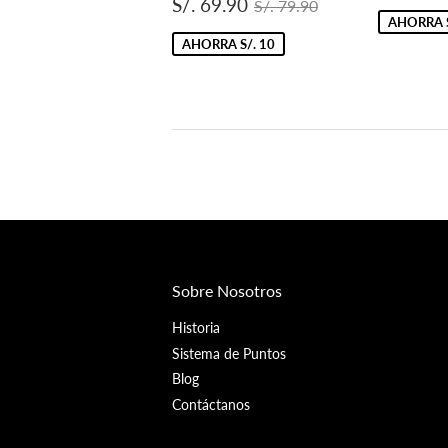
Precio
S/.
de
Precio habitual
S/. 79.90
S/. 69.90
S/. 79.90
de
69.90
oferta
AHORRA S
oferta
AHORRA S/. 10
Sobre Nosotros
Historia
Sistema de Puntos
Blog
Contáctanos