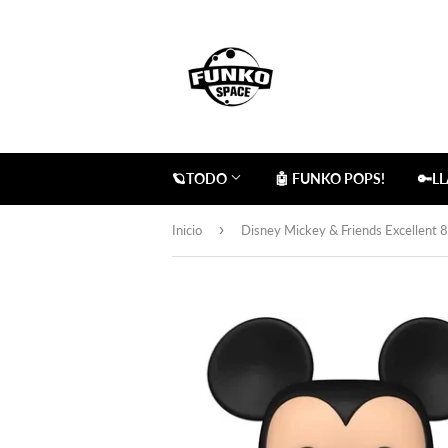
🪐TODO
🤖 FUNKO POPS!
🔑L
›
Inicio