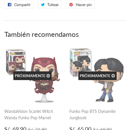
Compartir
Compartir
Tuitear
Tuitear
Hacer pin
Pinear
en
en
en
Facebook
Twitter
Pinterest
También recomendamos
PRÓXIMAMENTE 😊
PRÓXIMAMENTE 😊
WandaVision Scarlet Witch
Funko Pop BTS Dynamite
Wanda Funko Pop Marvel
Jungkook
Precio
S/.
Precio
S/.
Precio habitual
S/. 74.90
Precio habitual
S/. 69.
S/. 69.90
S/. 65.00
S/. 74.90
S/. 69.90