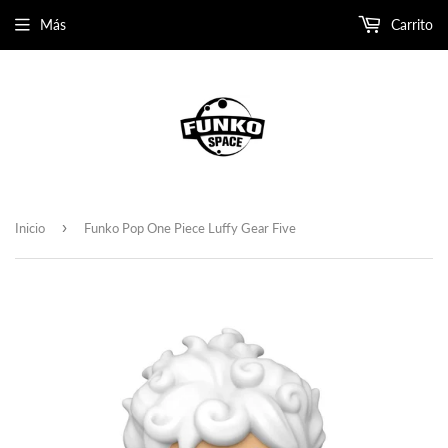
Más
Carrito
›
Inicio
Funko Pop One Piece Luffy Gear Five