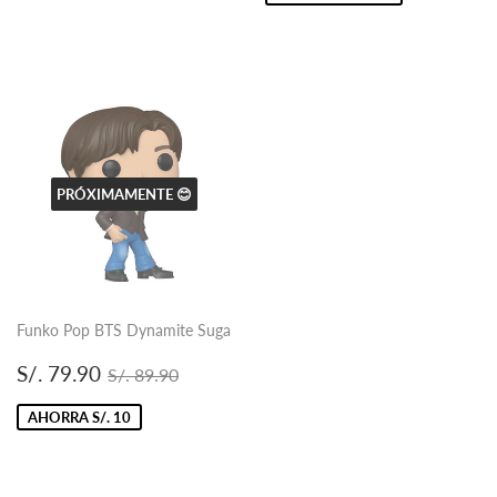
PRÓXIMAMENTE 😊
Funko Pop BTS Dynamite Suga
Precio
S/.
Precio habitual
S/. 89.90
S/. 79.90
S/. 89.90
de
79.90
oferta
AHORRA S/. 10