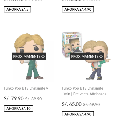
de
69.90
de
65.00
oferta
oferta
AHORRA S/. 5
AHORRA S/. 4.90
PRÓXIMAMENTE 😊
PRÓXIMAMENTE 😊
Funko Pop BTS Dynamite V
Funko Pop BTS Dynamite
Jimin | Pre-venta Aficionada
Precio
S/.
Precio habitual
S/. 89.90
S/. 79.90
S/. 89.90
de
79.90
Precio
S/.
Precio habitual
S/. 69.
S/. 65.00
S/. 69.90
oferta
de
65.00
AHORRA S/. 10
oferta
AHORRA S/. 4.90