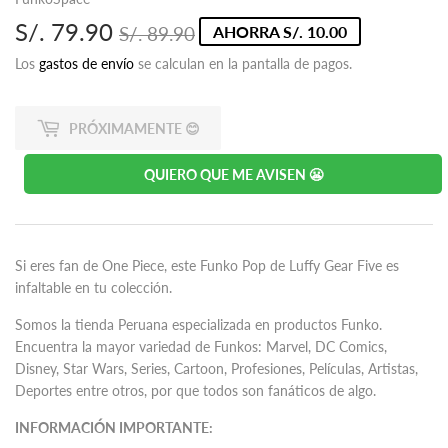
S/. 79.90
Precio
S/.
Precio
S/.
S/. 89.90
AHORRA S/. 10.00
habitual
89.90
de
79.90
Los
gastos de envío
se calculan en la pantalla de pagos.
oferta
PRÓXIMAMENTE 😊
QUIERO QUE ME AVISEN 😬
Si eres fan de One Piece, este
Funko Pop de Luffy Gear Five es
infaltable en tu colección.
Somos la tienda Peruana especializada en productos Funko.
Encuentra la mayor variedad de Funkos: Marvel, DC Comics,
Disney, Star Wars, Series, Cartoon, Profesiones, Películas, Artistas,
Deportes entre otros, por que todos son fanáticos de algo.
INFORMACIÓN IMPORTANTE: