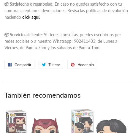
📦 Satisfecho o reembolso:
En caso no quedes satisfecho con tu
compra, aceptamos devoluciones. Revisa las políticas de devolución
haciendo
click aquí.
📦 Servicio al cliente:
Si tienes consultas, puedes escribirnos por
redes sociales o a nuestro Whatsapp: ‭902411433‬; de Lunes a
Viernes, de 9am a 7pm y los sábados de 9am a 1pm.
Compartir
Compartir
Tuitear
Tuitear
Hacer pin
Pinear
en
en
en
Facebook
Twitter
Pinterest
También recomendamos