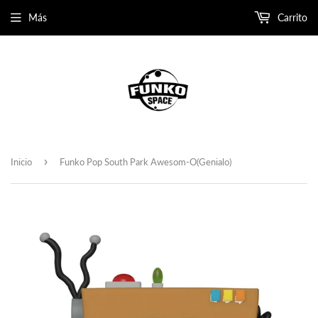
Más
Carrito
›
Inicio
Funko Pop South Park Awesom-O(Genialo)