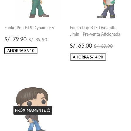
Funko Pop BTS Dynamite V
Funko Pop BTS Dynamite
Jimin | Pre-venta Aficionada
Precio
S/.
Precio habitual
S/. 89.90
S/. 79.90
S/. 89.90
de
79.90
Precio
S/.
Precio habitual
S/. 69.
S/. 65.00
S/. 69.90
oferta
de
65.00
AHORRA S/. 10
oferta
AHORRA S/. 4.90
PRÓXIMAMENTE 😊