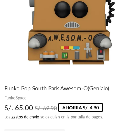
Funko Pop South Park Awesom-O(Genialo)
FunkoSpace
S/. 65.00
Precio
S/.
Precio
S/.
S/. 69.90
AHORRA S/. 4.90
habitual
69.90
de
65.00
Los
gastos de envío
se calculan en la pantalla de pagos.
oferta