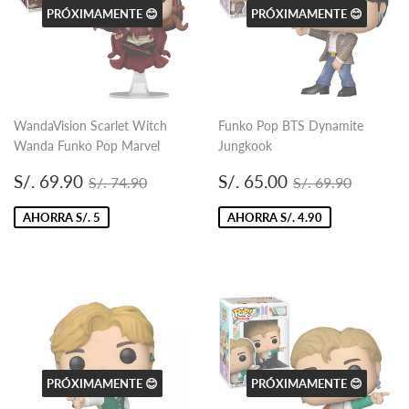
PRÓXIMAMENTE 😊
PRÓXIMAMENTE 😊
WandaVision Scarlet Witch
Funko Pop BTS Dynamite
Wanda Funko Pop Marvel
Jungkook
Precio
S/.
Precio
S/.
Precio habitual
S/. 74.90
Precio habitual
S/. 69.
S/. 69.90
S/. 65.00
S/. 74.90
S/. 69.90
de
69.90
de
65.00
oferta
oferta
AHORRA S/. 5
AHORRA S/. 4.90
PRÓXIMAMENTE 😊
PRÓXIMAMENTE 😊